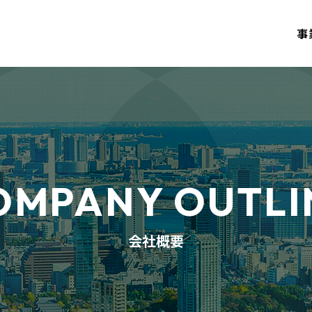
事
ム開発
ージ
インフラ事業
会社概要
当社の強み
ITサポー
当社の研
制度・環
OMPANY OUTLI
スタッフ紹介
募集要項
会社概要