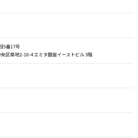
5番17号
区築地2-10-4 エミタ銀座イーストビル 3階