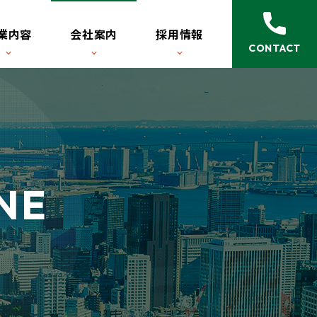
業内容
会社案内
採用情報
CONTACT
ト事業
修・教育について
境
得意分野
研修制度
NE
エントリーフォーム