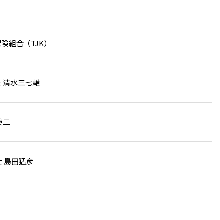
険組合（TJK）
 清水三七雄
眞二
務士 島田猛彦