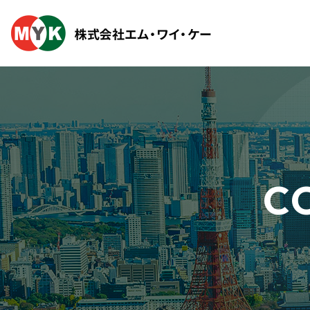
事業内容
会社案内
採用情報
コンピューターシステ
代表あいさつ
求職者向け代表メッセ
C
詳しく見る
数学で見るMYK